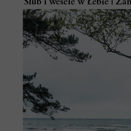
Ślub i wesele w Łebie | Z