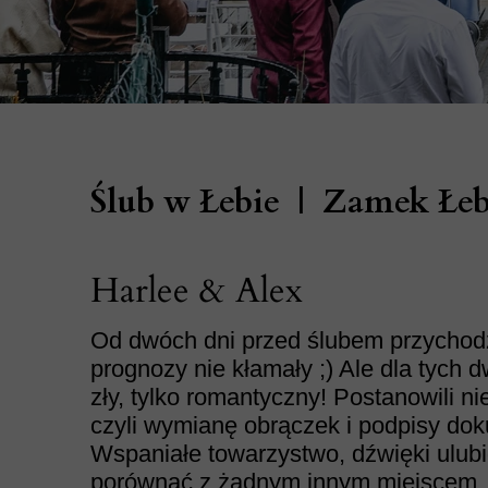
Ślub w Łebie | Zamek Łe
Harlee & Alex
Od dwóch dni przed ślubem przychodzi
prognozy nie kłamały ;) Ale dla tych
zły, tylko romantyczny! Postanowili n
czyli wymianę obrączek i podpisy doku
Wspaniałe towarzystwo, dźwięki ulubio
porównać z żadnym innym miejscem. T