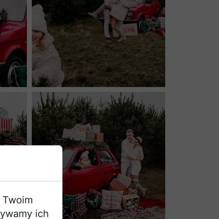
a Twoim
żywamy ich