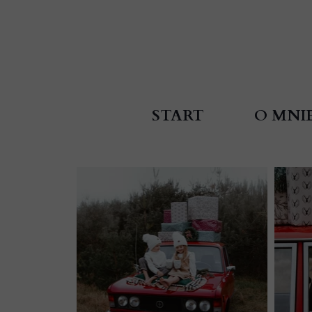
START
O MNI