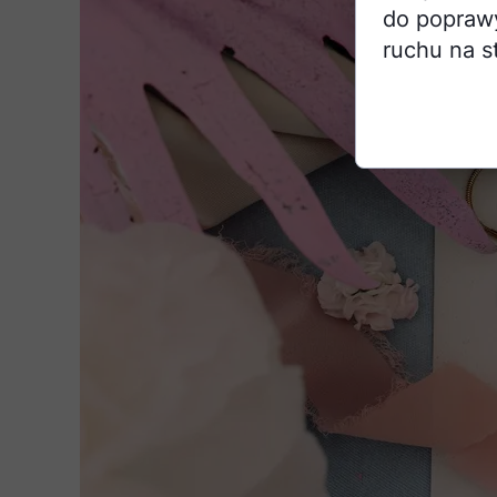
do poprawy 
ruchu na s