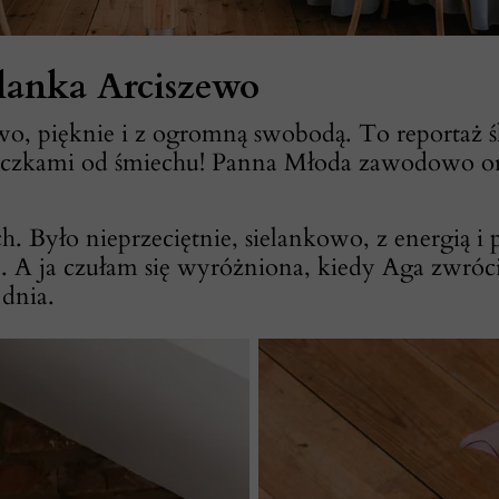
lanka Arciszewo
telowo, pięknie i z ogromną swobodą. To rep
zkami od śmiechu! Panna Młoda zawodowo orga
h. Było nieprzeciętnie, sielankowo, z energią i
ze. A ja czułam się wyróżniona, kiedy Aga zwróci
 dnia.