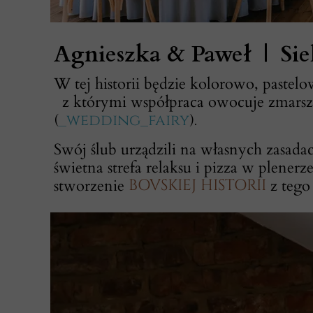
Agnieszka & Paweł | Sie
W tej historii będzie kolorowo, pas
z którymi współpraca owocuje zmarszc
(
_wedding_fairy
)
.
Swój ślub urządzili na własnych zasadac
świetna strefa relaksu i pizza w plener
stworzenie
BOVSKIEJ HISTORII
z tego