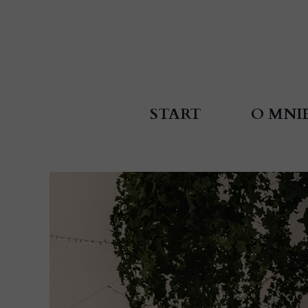
START
O MNI