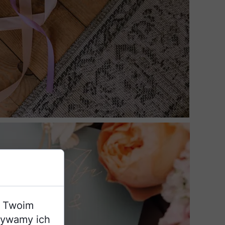
a Twoim
żywamy ich